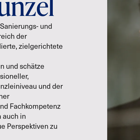
unzel
 Sanierungs- und
reich der
ierte, zielgerichtete
nn und schätze
ioneller,
anzleiniveau und der
ner
 und Fachkompetenz
 auch in
ue Perspektiven zu