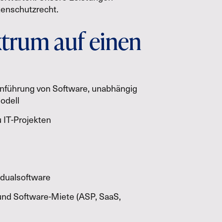
tenschutzrecht.
trum auf einen
inführung von Software, unabhängig
odell
IT-Pro­jek­ten
idualsoftware
 und Soft­ware­-Miete (ASP, SaaS,