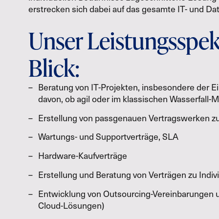
erstrecken sich dabei auf das gesamte IT- und Da
Unser Leistungsspek
Blick:
Beratung von IT-Projekten, insbesondere der E
davon, ob agil oder im klassischen Wasserfall-M
Erstellung von passgenauen Ver­trags­werken zu 
War­tungs- und Sup­port­verträge, SLA
Hard­ware-Kauf­verträge
Erstellung und Beratung von Verträgen zu Indiv
Entwicklung von Out­sour­cing-Ver­ein­ba­run­gen
Cloud-Lösun­gen)