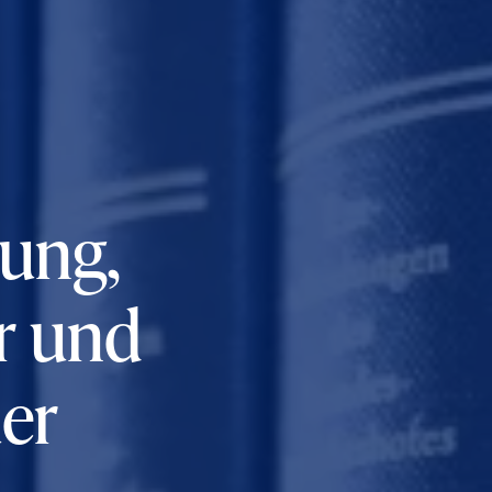
ung,
r und
er