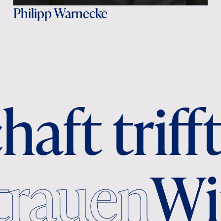
Philipp Warnecke
ft trifft
ertrauen
W